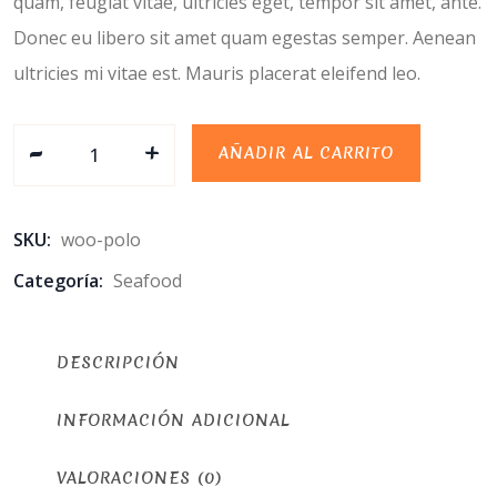
quam, feugiat vitae, ultricies eget, tempor sit amet, ante.
Donec eu libero sit amet quam egestas semper. Aenean
ultricies mi vitae est. Mauris placerat eleifend leo.
-
Biscuits and Nuts cantidad
+
AÑADIR AL CARRITO
SKU:
woo-polo
Categoría:
Seafood
DESCRIPCIÓN
INFORMACIÓN ADICIONAL
VALORACIONES (0)