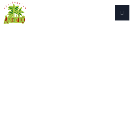
Inicio
/
seafood
/ Biscuits and Nuts